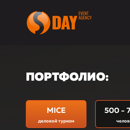
ПОРТФОЛИО:
MICE
500 - 
деловой туризм
челов